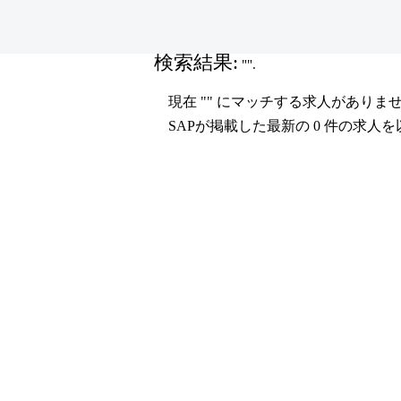
(現
ホーム
|
SAP の
在
の
検索結果:
"".
ペ
ー
現在 "
" にマッチする求人がありま
ジ)
SAPが掲載した最新の 0 件の求人