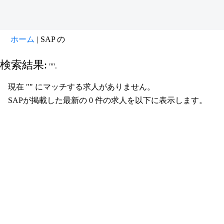
(現
ホーム
|
SAP の
在
の
検索結果:
"".
ペ
ー
現在 "
" にマッチする求人がありません。
ジ)
SAPが掲載した最新の 0 件の求人を以下に表示します。