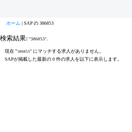
(現
ホーム
|
SAP の 386853
在
の
検索結果:
"386853".
ペ
ー
現在 "
" にマッチする求人がありません。
386853
ジ)
SAPが掲載した最新の 0 件の求人を以下に表示します。