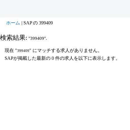
(現
ホーム
|
SAP の 399409
在
の
検索結果:
"399409".
ペ
ー
現在 "
" にマッチする求人がありません。
399409
ジ)
SAPが掲載した最新の 0 件の求人を以下に表示します。