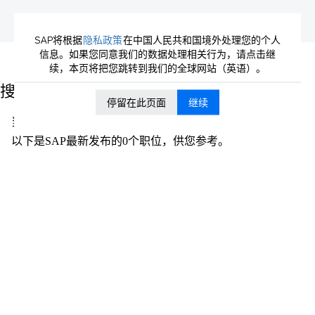
SAP将根据
隐私政策
在中国人民共和国境外处理您的个人
信息。如果您同意我们的数据处理相关行为，请点击继
（当
主页
|
位于 SAP
续，本页将把您跳转到我们的全球网站（英语）。
前
页
搜索结果：
"".
面）
停留在此页面
继续
当前没有符合 "
" 的空缺职位。
以下是SAP最新发布的0个职位，供您参考。