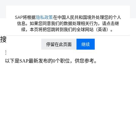
SAP将根据
隐私政策
在中国人民共和国境外处理您的个人
信息。如果您同意我们的数据处理相关行为，请点击继
（当
主页
|
位于 SAP
续，本页将把您跳转到我们的全球网站（英语）。
前
页
搜索结果：
"".
面）
停留在此页面
继续
当前没有符合 "
" 的空缺职位。
以下是SAP最新发布的0个职位，供您参考。