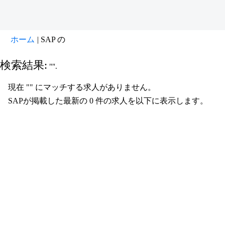
(現
ホーム
|
SAP の
在
の
検索結果:
"".
ペ
ー
現在 "
" にマッチする求人がありません。
ジ)
SAPが掲載した最新の 0 件の求人を以下に表示します。