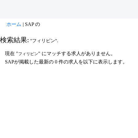
(現
ホーム
|
SAP の
在
の
検索結果:
"フィリピン".
ペ
ー
現在 "
" にマッチする求人がありません。
フィリピン
ジ)
SAPが掲載した最新の 0 件の求人を以下に表示します。