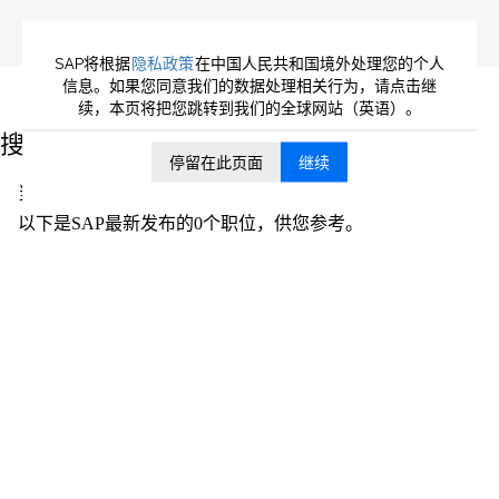
SAP将根据
隐私政策
在中国人民共和国境外处理您的个人
信息。如果您同意我们的数据处理相关行为，请点击继
（当
主页
|
Feltham, London 位于 SAP
续，本页将把您跳转到我们的全球网站（英语）。
前
页
搜索结果：
"Feltham, London".
面）
停留在此页面
继续
当前没有符合 "
" 的空缺职位。
Feltham, London
以下是SAP最新发布的0个职位，供您参考。