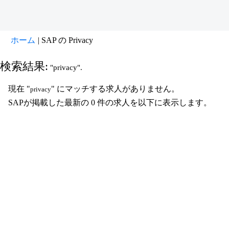
(現
ホーム
|
SAP の Privacy
在
の
検索結果:
"privacy".
ペ
ー
現在 "
" にマッチする求人がありません。
privacy
ジ)
SAPが掲載した最新の 0 件の求人を以下に表示します。