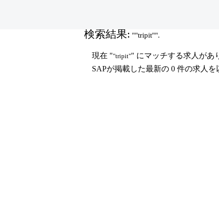
(現
ホーム
|
SAP の "tripit"
在
の
検索結果:
""tripit"".
ペ
ー
現在 "
" にマッチする求人があ
"tripit"
ジ)
SAPが掲載した最新の 0 件の求人