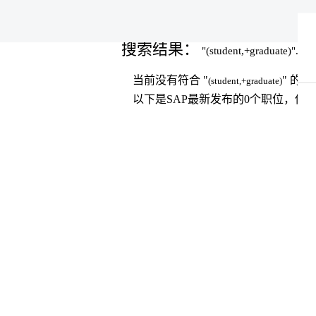
（
主页
|
(student,+graduate) 位于 SAP
前
页
搜索结果：
"(student,+graduate)".
面
当前没有符合 "
" 的
(student,+graduate)
以下是SAP最新发布的0个职位，供