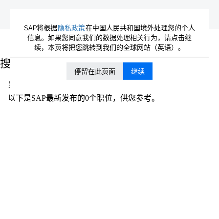
SAP将根据
隐私政策
在中国人民共和国境外处理您的个人
信息。如果您同意我们的数据处理相关行为，请点击继
（当
主页
|
São+Leopoldo 位于 SAP
续，本页将把您跳转到我们的全球网站（英语）。
前
页
搜索结果：
"São+Leopoldo".
面）
停留在此页面
继续
当前没有符合 "
" 的空缺职位。
São+Leopoldo
以下是SAP最新发布的0个职位，供您参考。