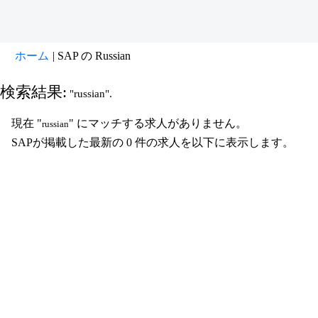
(現
ホーム
|
SAP の Russian
在
の
検索結果:
"russian".
ペ
ー
現在 "
" にマッチする求人がありません。
russian
ジ)
SAPが掲載した最新の 0 件の求人を以下に表示します。