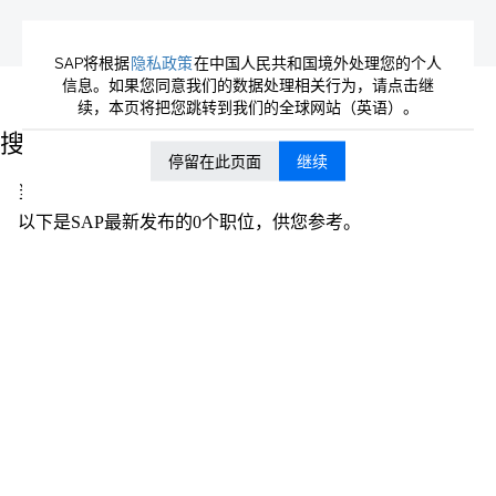
SAP将根据
隐私政策
在中国人民共和国境外处理您的个人
信息。如果您同意我们的数据处理相关行为，请点击继
（当
主页
|
位于 SAP
续，本页将把您跳转到我们的全球网站（英语）。
前
页
搜索结果：
"菲律宾".
面）
停留在此页面
继续
当前没有符合 "
" 的空缺职位。
菲律宾
以下是SAP最新发布的0个职位，供您参考。