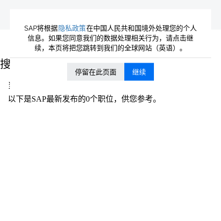
SAP将根据
隐私政策
在中国人民共和国境外处理您的个人
信息。如果您同意我们的数据处理相关行为，请点击继
（当
主页
|
Concur 位于 SAP
续，本页将把您跳转到我们的全球网站（英语）。
前
页
搜索结果：
"Concur".
面）
停留在此页面
继续
当前没有符合 "
" 的空缺职位。
Concur
以下是SAP最新发布的0个职位，供您参考。